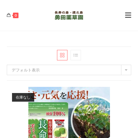
コ
ン
0
テ
ン
ツ
へ
ス
キ
ッ
デフォルト表示
プ
在庫なし