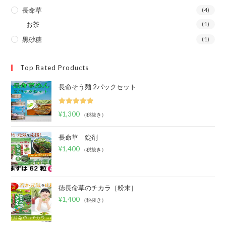
長命草
(4)
お茶
(1)
黒砂糖
(1)
Top Rated Products
長命そう麺 2パックセット
5段階中
¥
1,300
（税抜き）
5.00
の評価
長命草 錠剤
¥
1,400
（税抜き）
徳長命草のチカラ［粉末］
¥
1,400
（税抜き）