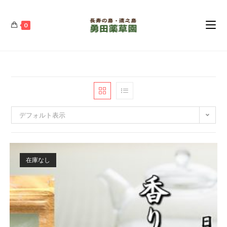
コ
ン
0
テ
ン
ツ
へ
ス
キ
ッ
デフォルト表示
プ
在庫なし