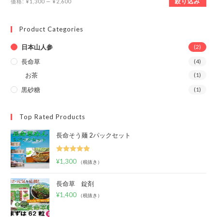
最
最
絞り込み
価格:
¥1,300
—
¥2,600
低
高
価
価
Product Categories
格
格
日本山人参
(2)
長命草
(4)
お茶
(1)
黒砂糖
(1)
Top Rated Products
長命そう麺 2パックセット
5段階中
¥
1,300
（税抜き）
5.00
の評価
長命草 錠剤
¥
1,400
（税抜き）