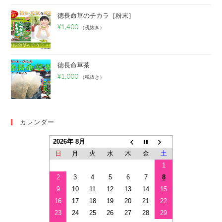
徳長命草のチカラ［粉末］
¥
1,400
（税抜き）
徳長命草茶
¥
1,000
（税抜き）
カレンダー
2026年 8月
日
月
火
水
木
金
土
1
2
3
4
5
6
7
8
9
10
11
12
13
14
15
16
17
18
19
20
21
22
23
24
25
26
27
28
29