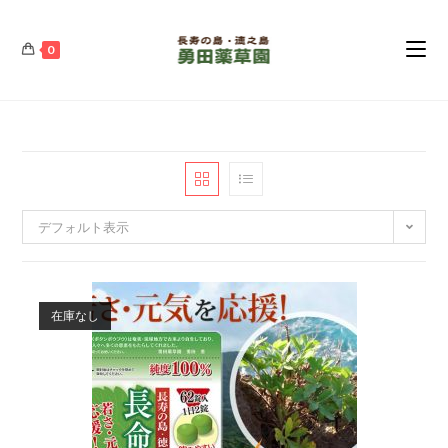
コ
ン
0
テ
ン
ツ
へ
ス
キ
ッ
デフォルト表示
プ
在庫なし