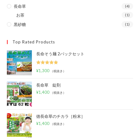
長命草
(4)
お茶
(1)
黒砂糖
(1)
Top Rated Products
長命そう麺 2パックセット
5段階中
¥
1,300
（税抜き）
5.00
の評価
長命草 錠剤
¥
1,400
（税抜き）
徳長命草のチカラ［粉末］
¥
1,400
（税抜き）