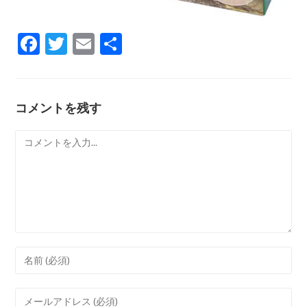
F
T
E
共
ac
w
m
有
e
itt
ai
b
er
l
コメントを残す
o
コ
o
メ
k
ン
ト
Enter
your
name
Enter
or