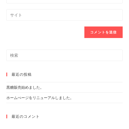
your
username
email
Enter
to
address
your
comment
to
website
comment
URL
(optional)
Search
this
website
最近の投稿
黒糖販売始めました。
ホームぺージをリニューアルしました。
最近のコメント