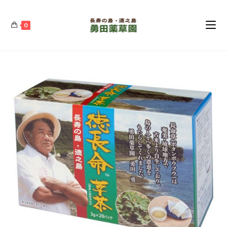
コ
ン
0
テ
ン
ツ
へ
ス
キ
ッ
プ