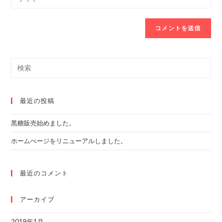
address
your
comment
to
website
comment
URL
(optional)
Search
this
website
最近の投稿
黒糖販売始めました。
ホームぺージをリニューアルしました。
最近のコメント
アーカイブ
2019年1月