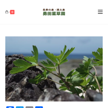
コ
ン
0
テ
ン
ツ
へ
ス
キ
ッ
プ