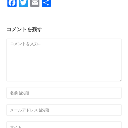
F
T
E
共
ac
w
m
有
e
itt
ai
b
er
l
コメントを残す
o
コ
o
メ
k
ン
ト
Enter
your
name
Enter
or
your
username
email
Enter
to