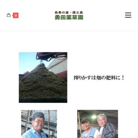
コ
ン
0
テ
ン
ツ
へ
ス
キ
ッ
プ