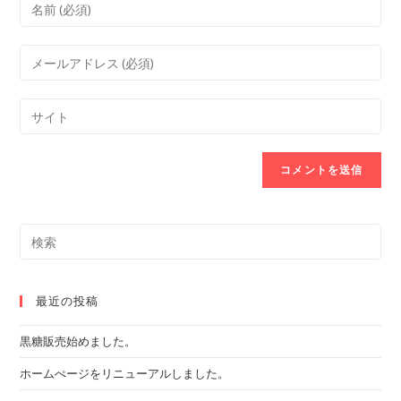
Enter
your
name
Enter
or
your
username
email
Enter
to
address
your
comment
to
website
comment
URL
(optional)
Search
this
website
最近の投稿
黒糖販売始めました。
ホームぺージをリニューアルしました。