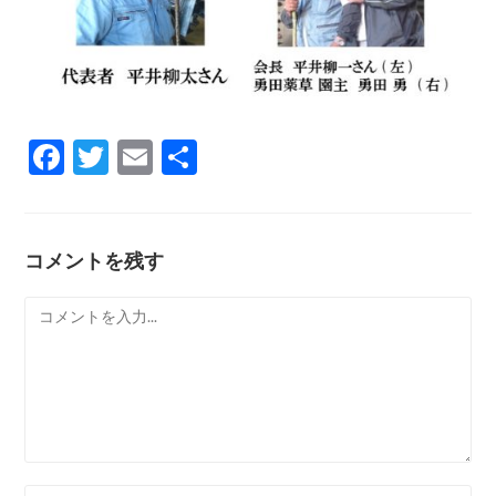
F
T
E
共
ac
w
m
有
e
itt
ai
b
er
l
コメントを残す
o
コ
o
メ
k
ン
ト