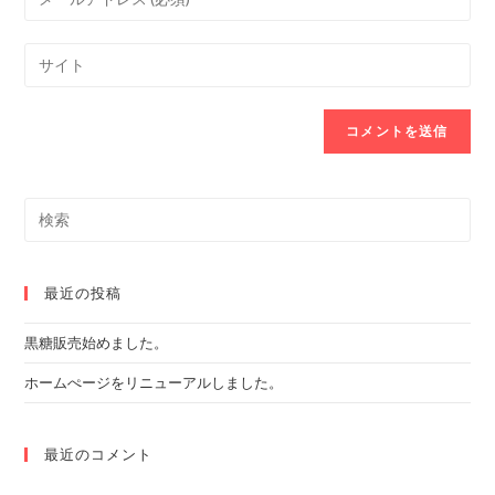
or
your
username
email
Enter
to
address
your
comment
to
website
comment
URL
(optional)
Search
this
website
最近の投稿
黒糖販売始めました。
ホームぺージをリニューアルしました。
最近のコメント