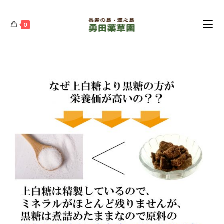
コ
ン
0
テ
ン
ツ
へ
ス
キ
ッ
プ