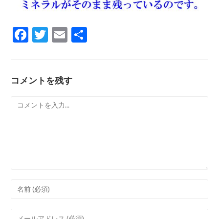
F
T
E
共
ac
w
m
有
e
itt
ai
b
er
l
コメントを残す
o
コ
o
メ
k
ン
ト
Enter
your
name
Enter