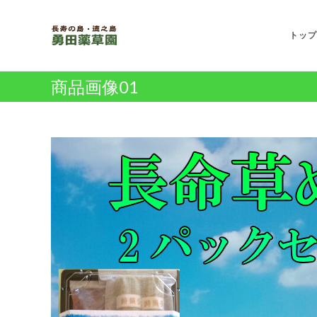
コ
ン
トップ
テ
ン
ツ
商品画像01
へ
ス
キ
ッ
プ