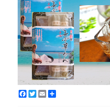
F
T
E
共
ac
w
m
有
e
itt
ai