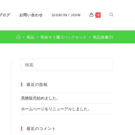
ブログ
お問い合わせ
SIGN IN / JOIN
0
>
商品
>
長命そう麺 2パックセット
>
商品画像01
Search
this
website
最近の投稿
黒糖販売始めました。
ホームぺージをリニューアルしました。
最近のコメント