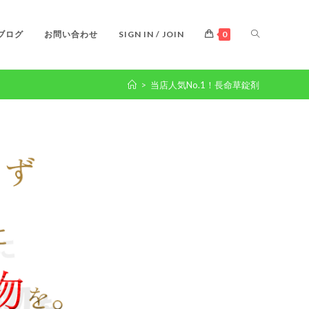
ブログ
お問い合わせ
SIGN IN / JOIN
0
>
当店人気No.1！長命草錠剤