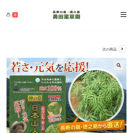
コ
ン
0
テ
ン
ツ
へ
ス
次の商品
キ
ッ
プ
🔍