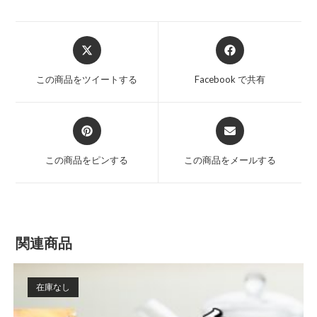
Opens
Opens
in
in
a
a
この商品をツイートする
Facebook で共有
new
new
window
window
Opens
Opens
in
in
a
a
この商品をピンする
この商品をメールする
new
new
window
window
関連商品
在庫なし