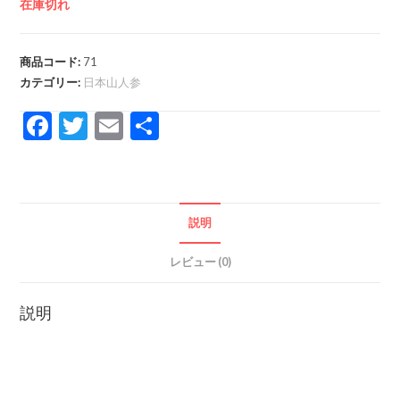
在庫切れ
商品コード:
71
カテゴリー:
日本山人参
F
T
E
共
ac
w
m
有
e
itt
ai
b
er
l
説明
o
o
レビュー (0)
k
説明