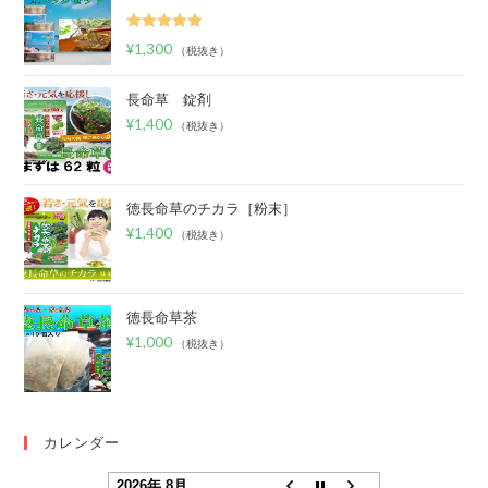
5段階中
¥
1,300
（税抜き）
5.00
の評価
長命草 錠剤
¥
1,400
（税抜き）
徳長命草のチカラ［粉末］
¥
1,400
（税抜き）
徳長命草茶
¥
1,000
（税抜き）
カレンダー
2026年 8月