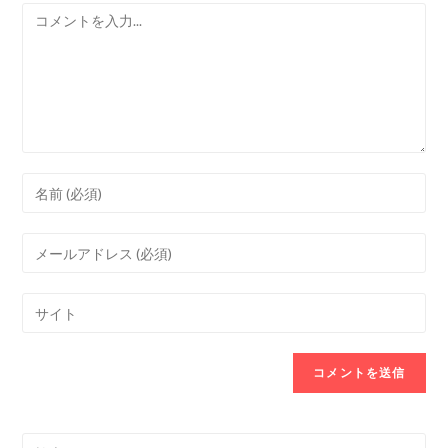
o
コ
o
メ
k
ン
ト
Enter
your
name
Enter
or
your
username
email
Enter
to
address
your
comment
to
website
comment
URL
(optional)
Search