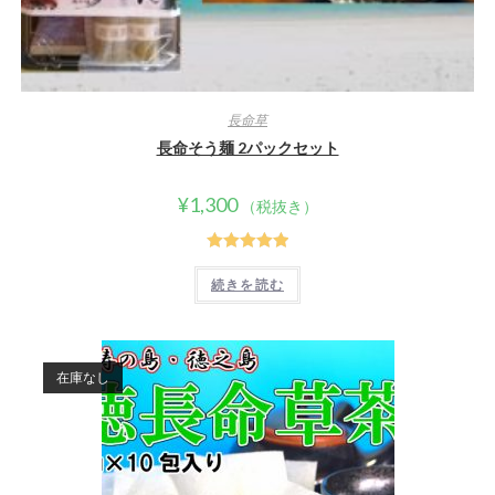
長命草
長命そう麺 2パックセット
¥
1,300
（税抜き）
5段階中
5.00
続きを読む
の評価
在庫なし