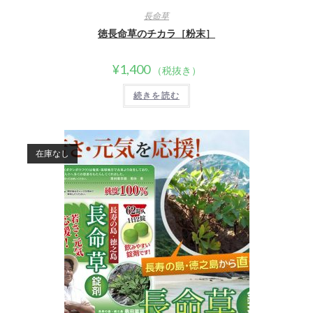
長命草
徳長命草のチカラ［粉末］
¥
1,400
（税抜き）
続きを読む
在庫なし