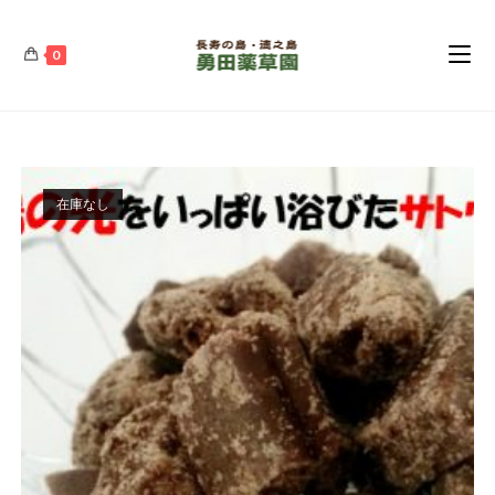
コ
ン
0
テ
ン
ツ
へ
ス
在庫なし
キ
ッ
プ