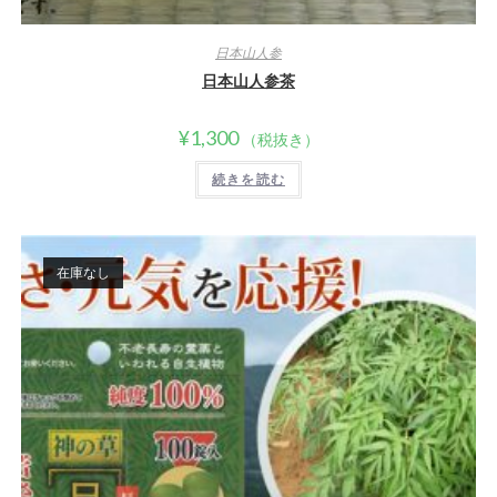
日本山人参
日本山人参茶
¥
1,300
（税抜き）
続きを読む
在庫なし