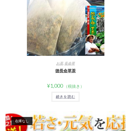
お茶
,
長命草
徳長命草茶
¥
1,000
（税抜き）
続きを読む
在庫なし