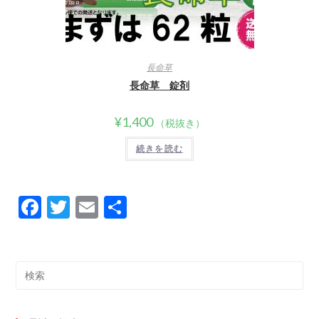
長命草
長命草 錠剤
¥
1,400
（税抜き）
続きを読む
F
T
E
共
ac
w
m
有
e
itt
ai
b
er
l
Search
this
o
website